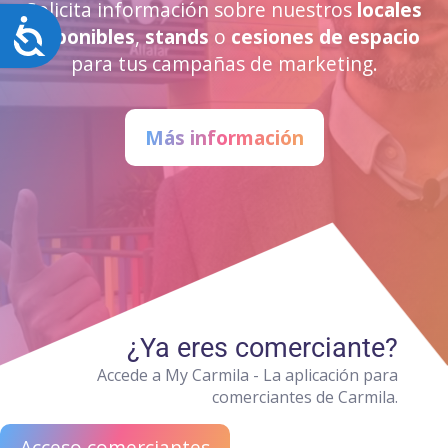
Solicita información sobre nuestros
locales
Accesibilidad
disponibles
,
stands
o
cesiones de espacio
para tus campañas de marketing.
Más información
¿Ya eres comerciante?
Accede a My Carmila - La aplicación para
comerciantes de Carmila.
Acceso comerciantes