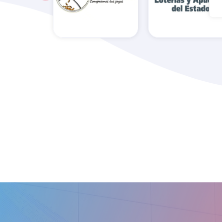
Administració
4Dreams
de Loterías