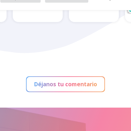
n
Aperitivos La
Alain Afflelou
Real
Déjanos tu comentario