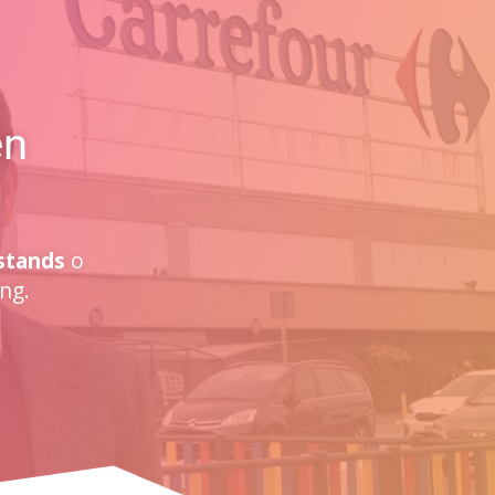
en
stands
o
ng.