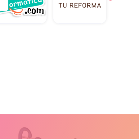
App Informática
Aquí tu Reforma
Cafés