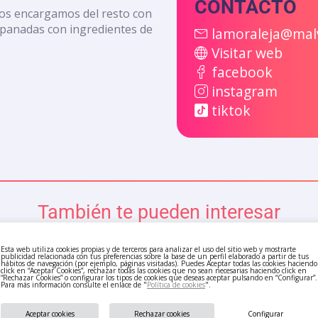
CONTACTO
nos encargamos del resto con
panadas con ingredientes de
lamoraleja@mal
Visitar web
facebook
instagram
tiktok
También te pueden interesar
Esta web utiliza cookies propias y de terceros para analizar el uso del sitio web y mostrarte
publicidad relacionada con tus preferencias sobre la base de un perfil elaborado a partir de tus
hábitos de navegación (por ejemplo, páginas visitadas). Puedes Aceptar todas las cookies haciendo
click en “Aceptar Cookies”, rechazar todas las cookies que no sean necesarias haciendo click en
“Rechazar Cookies” o configurar los tipos de cookies que deseas aceptar pulsando en “Configurar”.
Para más información consulte el enlace de "
Política de cookies
".
Aceptar cookies
Rechazar cookies
Configurar