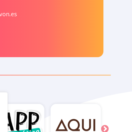
von.es