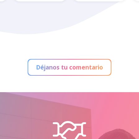
Aperitivos La
App Informática
Real
Déjanos tu comentario