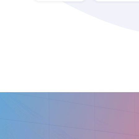
Administración
Alain Afflelou
de Loterías