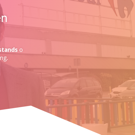
en
stands
o
ng.