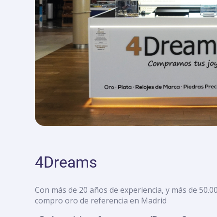
con
discapacidad
visual
que
están
usando
un
lector
de
pantalla;
Presione
Control-
F10
para
abrir
4Dreams
un
menú
de
Con más de 20 años de experiencia, y más de 50.00
accesibilidad.
compro oro de referencia en Madrid