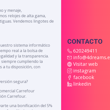
no y menaje,
os relojes de alta gama,
ntiguas. Vendemos lingotes de
CONTACTO
nuestro sistema informático
620249411
empo real a la bolsa de
galidad y la transparencia.
info@4dreams.e
i, siempre cumpliendo la
Visitar web
 a tu disposición, con
instagram
facebook
versión segura?
linkedin
omercial Carrefour
ión Carrefour.
varte una bonificación del 5%