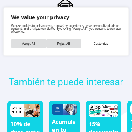
We value your privacy
We use cookies to enhance your browsing experience, serve personalized ads or
content, and analyze our traffic. By clicking "Accept All", you consent to our use
of cookies.
Accept All
Reject All
Customize
También te puede interesar
Acumula
10% de
15%
en tu
descuento
descuento